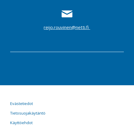
reijo.rouvinen@netti.fi
Evästetiedot
Tietosuojakäytäntö
Käyttöehdot