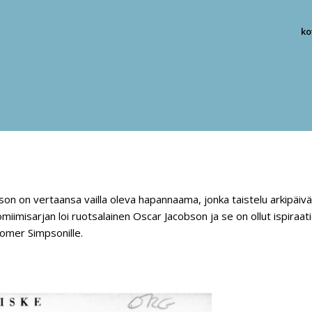
ko
on on vertaansa vailla oleva hapannaama, jonka taistelu arkipäiv
miimisarjan loi ruotsalainen Oscar Jacobson ja se on ollut ispiraat
omer Simpsonille.