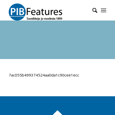
7ac055b499374524aa0da1c90cee1ecc